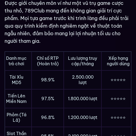
Được giới chuyên môn ví như một vũ trụ game cược
thu nhỏ, 789Club mang đến không gian giải trí cực
phẩm. Mọi tựa game trước khi trình làng đều phải trải
qua quy trình kiểm định nghiêm ngặt về thuật toán
ngẫu nhiên, đảm bảo mang lại lợi nhuận tối ưu cho
người tham gia.
Danh mục
Chỉ số RTP
Lưu lượng truy
Xếp hạng
trò chơi
(Hoàn trả)
cập/tháng
người dùng
Tài Xỉu
2.500.000
98.9%
⭐⭐⭐⭐⭐
MD5
lượt
Tiến Lên
97.5%
1.800.000 lượt
⭐⭐⭐⭐⭐
Miền Nam
Phỏm (Tá
96.8%
1.200.000 lượt
⭐⭐⭐⭐⭐
Lả)
Slot Thần