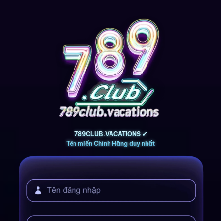
Bỏ
qua
nội
dung
789CLUB.VACATIONS ✔
Tên miền Chính Hãng duy nhất