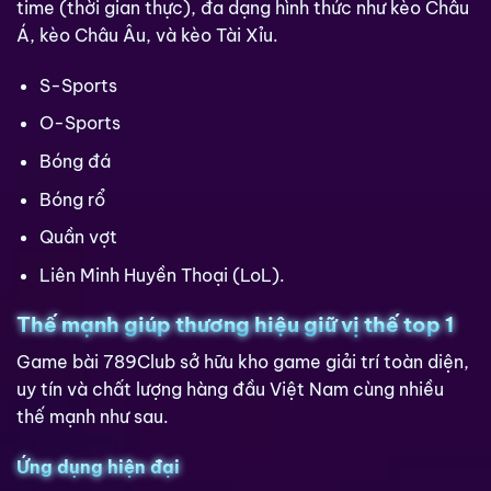
time (thời gian thực), đa dạng hình thức như kèo Châu
Á, kèo Châu Âu, và kèo Tài Xỉu.
S-Sports
O-Sports
Bóng đá
Bóng rổ
Quần vợt
Liên Minh Huyền Thoại (LoL).
Thế mạnh giúp thương hiệu giữ vị thế top 1
Game bài 789Club sở hữu kho game giải trí toàn diện,
uy tín và chất lượng hàng đầu Việt Nam cùng nhiều
thế mạnh như sau.
Ứng dụng hiện đại