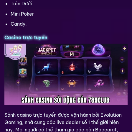
Trên Dưới
Mini Poker
Candy.
Casino trực tuyến
Sảnh casino trực tuyến được vận hành bởi Evolution
Gaming, nhà cung cấp live dealer số 1 thế giới hiện
nay. Mọi người có thể tham gia các bàn Baccarat,