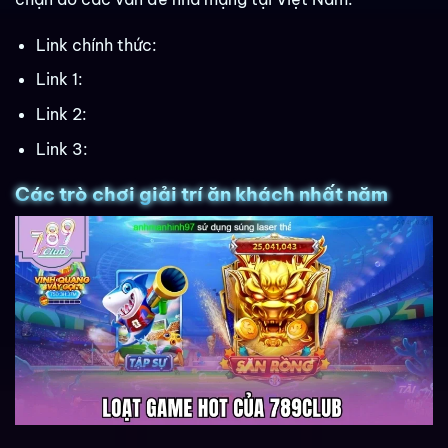
Link chính thức:
Link 1:
Link 2:
Link 3:
Các trò chơi giải trí ăn khách nhất năm