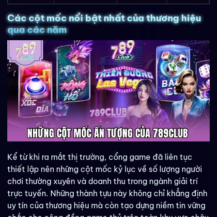
Các cột mốc nổi bật nhất của thương hiệu
qua các năm
Kể từ khi ra mắt thị trường, cổng game đã liên tục
thiết lập nên những cột mốc kỷ lục về số lượng người
chơi thường xuyên và doanh thu trong ngành giải trí
trực tuyến. Những thành tựu này không chỉ khẳng định
uy tín của thương hiệu mà còn tạo dựng niềm tin vững