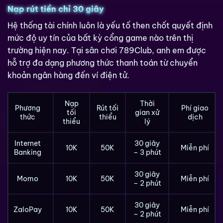
Nạp rút tiền chỉ 30 giây
Hệ thống tài chính luôn là yếu tố then chốt quyết định
mức độ uy tín của bất kỳ cổng game nào trên thị
trường hiện nay. Tại sân chơi 789Club, anh em được
hỗ trợ đa dạng phương thức thanh toán từ chuyển
khoản ngân hàng đến ví điện tử.
Nạp
Thời
Phương
Rút tối
Phí giao
tối
gian xử
thức
thiểu
dịch
thiểu
lý
Internet
30 giây
10K
50K
Miễn phí
Banking
– 3 phút
30 giây
Momo
10K
50K
Miễn phí
– 2 phút
30 giây
ZaloPay
10K
50K
Miễn phí
– 2 phút