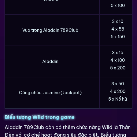
5 x 100
3 x 10
4 x 55
Vua trong Aladdin 789Club
5 x 150
3 x 15
4 x 100
Aladdin
5 x 200
3 x 50
4 x 200
Công chúa Jasmine (Jackpot)
5 x Nổ hũ
Biểu tượng Wild trong game
Aladdin 789Club còn có thêm chức năng Wild là Thần
Đèn với cơ chế hoạt động siêu đặc biệt. Biểu tượng