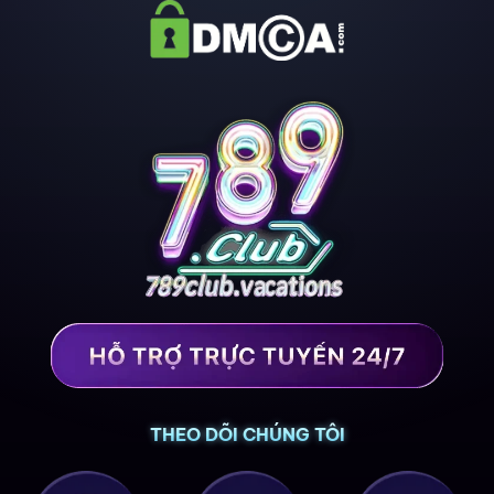
THEO DÕI CHÚNG TÔI