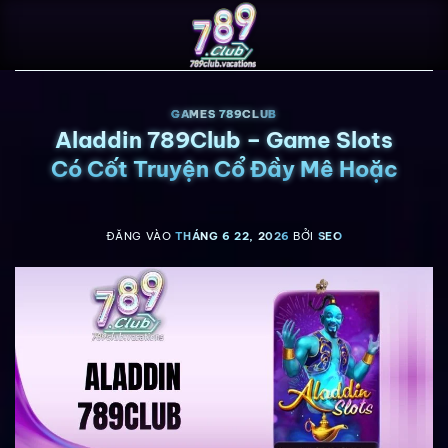
Bỏ
qua
nội
dung
GAMES 789CLUB
Aladdin 789Club – Game Slots
Có Cốt Truyện Cổ Đầy Mê Hoặc
ĐĂNG VÀO
THÁNG 6 22, 2026
BỞI
SEO