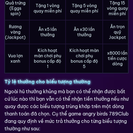
Quả trứng
Tặng 15
Tặng 1 vòng
Tặng 5 vòng
(Eggs
vòng quay
quay miễn phí
quay miễn phí
spin)
miễn phí
Rương
Ăn trọn
Ăn x5 lần
Ăn x30 lần
vàng
quỹ
thưởng
thưởng
(Jackpot)
Jackpot
Kích hoạt
Kích hoạt màn
x8000 lần
Vua lợn
màn chơi phụ
chơi phụ
tiền cược
xanh
bonus cấp độ
bonus cấp độ
dòng
1
5
Tỷ lệ thưởng cho biểu tượng thường
Ngoài hũ thưởng khủng mà bạn có thể nhận được bất
cứ lúc nào thì bạn vẫn có thể nhận tiền thưởng nếu như
quay được các biểu tượng trùng khớp trên một dòng
thanh toán đã chọn. Cụ thể game angry birds 789Club
đang quy định về mức trả thưởng cho từng biểu tượng
thường như sau: