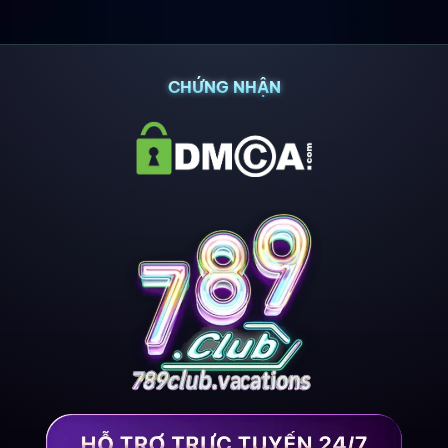
CHỨNG NHẬN