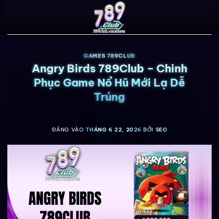
Bỏ
qua
nội
dung
GAMES 789CLUB
Angry Birds 789Club – Chinh
Phục Game Nổ Hũ Mới Lạ Dễ
Trúng
ĐĂNG VÀO
THÁNG 6 22, 2026
BỞI
SEO