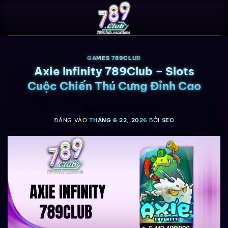
Bỏ
qua
nội
dung
GAMES 789CLUB
Axie Infinity 789Club – Slots
Cuộc Chiến Thú Cưng Đỉnh Cao
ĐĂNG VÀO
THÁNG 6 22, 2026
BỞI
SEO