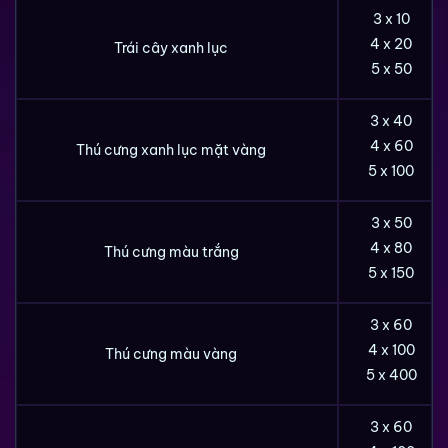
3 x 10
4 x 20
Trái cây xanh lục
5 x 50
3 x 40
4 x 60
Thú cưng xanh lục mặt vàng
5 x 100
3 x 50
4 x 80
Thú cưng màu trắng
5 x 150
3 x 60
4 x 100
Thú cưng màu vàng
5 x 400
3 x 60