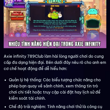
Axie infinity 789Club làm hài lòng người chơi do cung
cấp đa dạng hiện đại. Bên dưới đây nêu rõ cho anh em
cơ chế hoạt động để dễ hiểu hơn:
Quản lý hệ thống: Các biểu tượng chức năng cho
phép bạn quay về sảnh chính, xem thông tin trò
chơi chi tiết hoặc truy cập cài đặt hay lịch sử để
kiểm soát tài chính.
Chế độ trải nghiệm: Tính năng chơi thử là công cụ