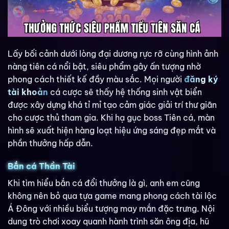
Lấy bối cảnh dưới lòng đại dương rực rỡ cùng hình ảnh
nàng tiên cá nổi bật, siêu phẩm gây ấn tượng nhờ
phong cách thiết kế đầy màu sắc. Mọi người
đăng ký
tài khoản
cá cược sẽ thấy hệ thống sinh vật biển
được xây dựng khá tỉ mỉ tạo cảm giác giải trí thư giãn
cho cược thủ tham gia. Khi hạ gục boss Tiên cá, màn
hình sẽ xuất hiện hàng loạt hiệu ứng sáng đẹp mắt và
phần thưởng hấp dẫn.
Bắn cá Thần Tài
Khi tìm hiểu bắn cá đổi thưởng là gì, anh em cũng
không nên bỏ qua tựa game mang phong cách tài lộc
Á Đông với nhiều biểu tượng may mắn đặc trưng. Nội
dung trò chơi xoay quanh hành trình săn ông địa, hũ