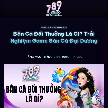
Bỏ
qua
nội
dung
UNCATEGORIZED
Bắn Cá Đổi Thưởng Là Gì? Trải
Nghiệm Game Săn Cá Đại Dương
ĐĂNG VÀO
THÁNG 6 22, 2026
BỞI
SEO