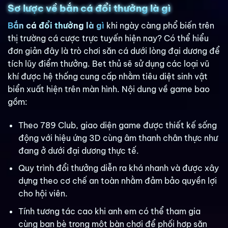
Sơ lược về bắn cá đổi thưởng là gì
Bắn cá đổi thưởng là gì
khi ngày càng phổ biến trên
thị trường cá cược trực tuyến hiện nay? Có thể hiểu
đơn giản đây là trò chơi săn cá dưới lòng đại dương để
tích lũy điểm thưởng. Bet thủ sẽ sử dụng các loại vũ
khí được hệ thống cung cấp nhằm tiêu diệt sinh vật
biển xuất hiện trên màn hình. Nội dung về game bao
gồm:
Theo 789 Club, giao diện game được thiết kế sống
động với hiệu ứng 3D cùng âm thanh chân thực như
đang ở dưới đại dương thực tế.
Quy trình đổi thưởng diễn ra khá nhanh và được xây
dựng theo cơ chế an toàn nhằm đảm bảo quyền lợi
cho hội viên.
Tính tương tác cao khi anh em có thể tham gia
cùng bạn bè trong một bàn chơi để phối hợp săn