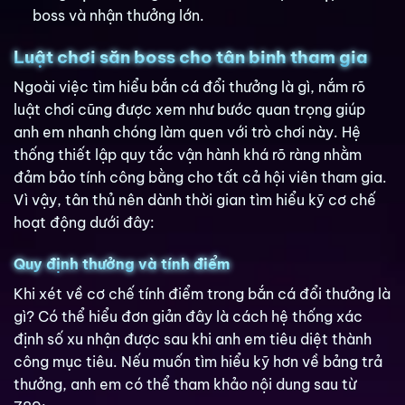
boss và nhận thưởng lớn.
Luật chơi săn boss cho tân binh tham gia
Ngoài việc tìm hiểu bắn cá đổi thưởng là gì, nắm rõ
luật chơi cũng được xem như bước quan trọng giúp
anh em nhanh chóng làm quen với trò chơi này. Hệ
thống thiết lập quy tắc vận hành khá rõ ràng nhằm
đảm bảo tính công bằng cho tất cả hội viên tham gia.
Vì vậy, tân thủ nên dành thời gian tìm hiểu kỹ cơ chế
hoạt động dưới đây:
Quy định thưởng và tính điểm
Khi xét về cơ chế tính điểm trong bắn cá đổi thưởng là
gì? Có thể hiểu đơn giản đây là cách hệ thống xác
định số xu nhận được sau khi anh em tiêu diệt thành
công mục tiêu. Nếu muốn tìm hiểu kỹ hơn về bảng trả
thưởng, anh em có thể tham khảo nội dung sau từ