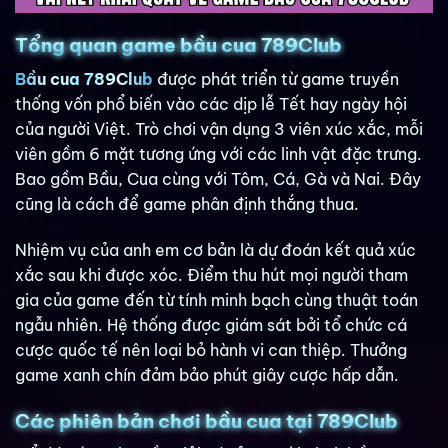
Tổng quan game bầu cua 789Club
Bầu cua 789Club
được phát triển từ game truyền
thống vốn phổ biến vào các dịp lễ Tết hay ngày hội
của người Việt. Trò chơi vận dụng 3 viên xúc xắc, mỗi
viên gồm 6 mặt tương ứng với các linh vật đặc trưng.
Bao gồm Bầu, Cua cùng với Tôm, Cá, Gà và Nai. Đây
cũng là cách để game phân định thắng thua.
Nhiệm vụ của anh em cơ bản là dự đoán kết quả xúc
xắc sau khi được xóc. Điểm thu hút mọi người tham
gia của game đến từ tính minh bạch cùng thuật toán
ngẫu nhiên. Hệ thống được giám sát bởi tổ chức cá
cược quốc tế nên loại bỏ hành vi can thiệp. Thưởng
game xanh chín đảm bảo phút giây cược hấp dẫn.
Các phiên bản chơi bầu cua tại 789Club