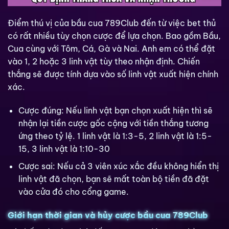
Điểm thú vị của bầu cua 789Club đến từ việc bet thủ
có rất nhiều tùy chọn cược để lựa chọn. Bao gồm Bầu,
Cua cùng với Tôm, Cá, Gà và Nai. Anh em có thể đặt
vào 1, 2 hoặc 3 linh vật tùy theo nhận định. Chiến
thắng sẽ được tính dựa vào số linh vật xuất hiện chính
xác.
Cược đúng: Nếu linh vật bạn chọn xuất hiện thì sẽ
nhận lại tiền cược gốc cộng với tiền thắng tương
ứng theo tỷ lệ. 1 linh vật là 1:3-5, 2 linh vật là 1:5-
15, 3 linh vật là 1:10-30
Cược sai: Nếu cả 3 viên xúc xắc đều không hiển thị
linh vật đã chọn, bạn sẽ mất toàn bộ tiền đã đặt
vào cửa đó cho cổng game.
Giới hạn thời gian và hủy cược bầu cua 789Club