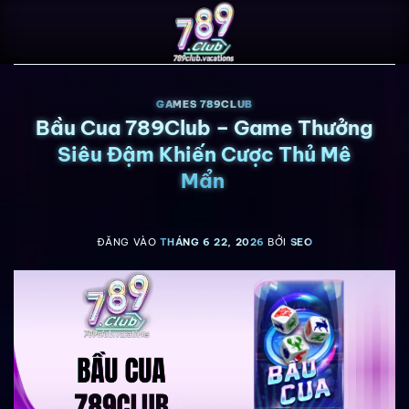
Bỏ
qua
nội
dung
GAMES 789CLUB
Bầu Cua 789Club – Game Thưởng
Siêu Đậm Khiến Cược Thủ Mê
Mẩn
ĐĂNG VÀO
THÁNG 6 22, 2026
BỞI
SEO