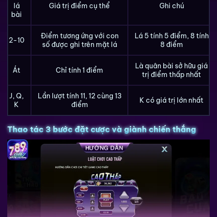
lá
Giá trị điểm cụ thể
Ghi chú
bài
Điểm tương ứng với con
Lá 5 tính 5 điểm, 8 tính
2-10
số được ghi trên mặt lá
8 điểm
Là quân bài sở hữu giá
Át
Chỉ tính 1 điểm
trị điểm thấp nhất
J, Q,
Lần lượt tính 11, 12 cùng 13
K có giá trị lớn nhất
K
điểm
Thao tác 3 bước đặt cược và giành chiến thắng