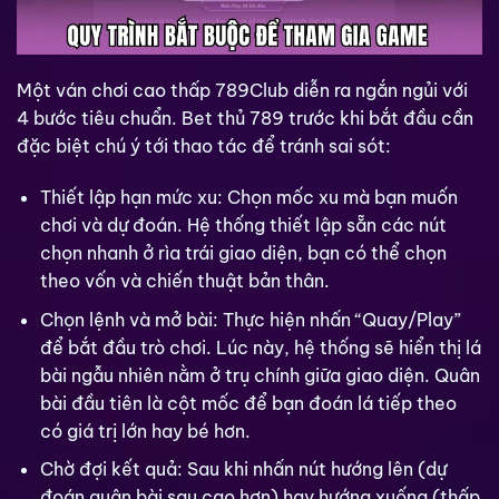
Một ván chơi cao thấp 789Club diễn ra ngắn ngủi với
4 bước tiêu chuẩn. Bet thủ 789 trước khi bắt đầu cần
đặc biệt chú ý tới thao tác để tránh sai sót:
Thiết lập hạn mức xu: Chọn mốc xu mà bạn muốn
chơi và dự đoán. Hệ thống thiết lập sẵn các nút
chọn nhanh ở rìa trái giao diện, bạn có thể chọn
theo vốn và chiến thuật bản thân.
Chọn lệnh và mở bài: Thực hiện nhấn “Quay/Play”
để bắt đầu trò chơi. Lúc này, hệ thống sẽ hiển thị lá
bài ngẫu nhiên nằm ở trụ chính giữa giao diện. Quân
bài đầu tiên là cột mốc để bạn đoán lá tiếp theo
có giá trị lớn hay bé hơn.
Chờ đợi kết quả: Sau khi nhấn nút hướng lên (dự
đoán quân bài sau cao hơn) hay hướng xuống (thấp