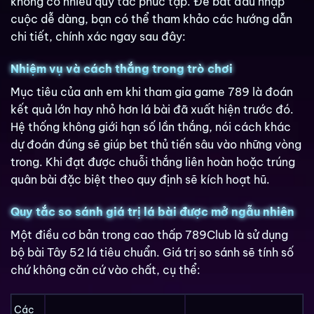
không có nhiều quy tắc phức tạp. Để bắt đầu nhập
cuộc dễ dàng, bạn có thể tham khảo các hướng dẫn
chi tiết, chính xác ngay sau đây:
Nhiệm vụ và cách thắng trong trò chơi
Mục tiêu của anh em khi tham gia game 789 là đoán
kết quả lớn hay nhỏ hơn lá bài đã xuất hiện trước đó.
Hệ thống không giới hạn số lần thắng, nói cách khác
dự đoán đúng sẽ giúp bet thủ tiến sâu vào những vòng
trong. Khi đạt được chuỗi thắng liên hoàn hoặc trúng
quân bài đặc biệt theo quy định sẽ kích hoạt hũ.
Quy tắc so sánh giá trị lá bài được mở ngẫu nhiên
Một điều cơ bản trong cao thấp 789Club là sử dụng
bộ bài Tây 52 lá tiêu chuẩn. Giá trị so sánh sẽ tính số
chứ không căn cứ vào chất, cụ thể:
Các