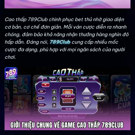
Cao thấp 789Club chinh phục bet thủ nhờ giao diện
cơ bản, cơ chế đơn giản. Mỗi ván cược diễn ra nhanh
chóng, đảm bảo khả năng nhận thưởng hàng nghìn đô
hấp dẫn. Đáng nói,
789Club
cung cấp nhiều mốc
cược đa dạng, phù hợp với mọi ngân sách của người
chơi.