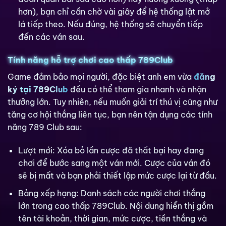
hơn), bạn chỉ cần chờ vài giây để hệ thống lật mở
lá tiếp theo. Nếu đúng, hệ thống sẽ chuyển tiếp
đến các ván sau.
Tính năng hỗ trợ chơi cao thấp 789Club
Game đảm bảo mọi người, đặc biệt anh em vừa
đăng
ký tại 789Club
đều có thể tham gia nhanh và nhận
thưởng lớn. Tuy nhiên, nếu muốn giải trí thú vị cũng như
tăng cơ hội thắng liên tục, bạn nên tận dụng các tính
năng 789 Club sau:
Lượt mới: Xóa bỏ lần cược đã thất bại hay đang
chơi để bước sang một ván mới. Cược của ván đó
sẽ bị mất và bạn phải thiết lập mức cược lại từ đầu.
Bảng xếp hạng: Danh sách các người chơi thắng
lớn trong cao thấp 789Club. Nội dung hiển thị gồm
tên tài khoản, thời gian, mức cược, tiền thắng và