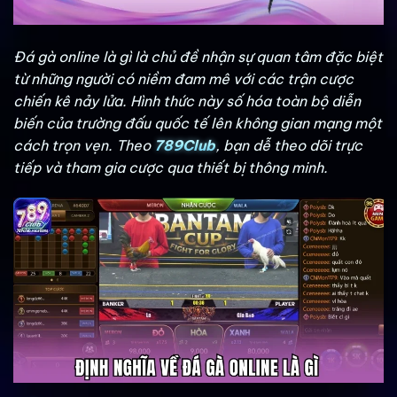
Đá gà online là gì là chủ đề nhận sự quan tâm đặc biệt
từ những người có niềm đam mê với các trận cược
chiến kê nảy lửa. Hình thức này số hóa toàn bộ diễn
biến của trường đấu quốc tế lên không gian mạng một
cách trọn vẹn. Theo
789Club
, bạn dễ theo dõi trực
tiếp và tham gia cược qua thiết bị thông minh.