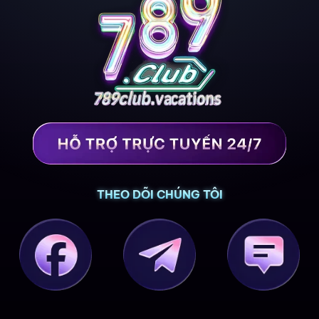
THEO DÕI CHÚNG TÔI