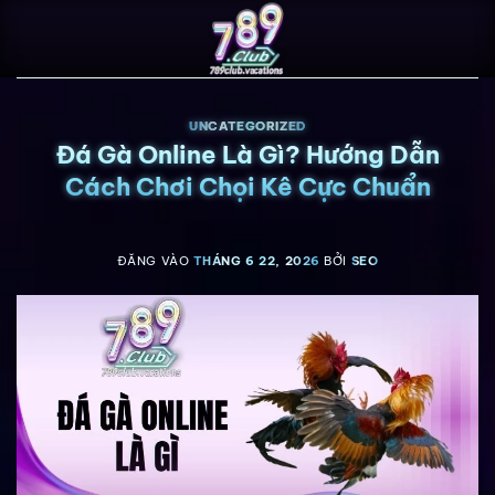
Bỏ
qua
nội
dung
UNCATEGORIZED
Đá Gà Online Là Gì? Hướng Dẫn
Cách Chơi Chọi Kê Cực Chuẩn
ĐĂNG VÀO
THÁNG 6 22, 2026
BỞI
SEO