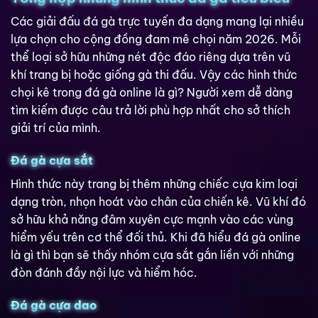
Các giải đấu đá gà trực tuyến đa dạng mang lại nhiều
lựa chọn cho cộng đồng đam mê chọi năm 2026. Mỗi
thể loại sở hữu những nét độc đáo riêng dựa trên vũ
khí trang bị hoặc giống gà thi đấu. Vậy các hình thức
chọi kê trong đá gà online là gì? Người xem dễ dàng
tìm kiếm được câu trả lời phù hợp nhất cho sở thích
giải trí của mình.
Đá gà cựa sắt
Hình thức này trang bị thêm những chiếc cựa kim loại
dạng tròn, nhọn hoát vào chân của chiến kê. Vũ khí đó
sở hữu khả năng đâm xuyên cực mạnh vào các vùng
hiểm yếu trên cơ thể đối thủ. Khi đã hiểu đá gà online
là gì thì bạn sẽ thấy nhóm cựa sắt gắn liền với những
đòn đánh đầy nội lực và hiểm hóc.
Đá gà cựa dao