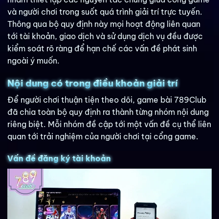
và người chơi trong suốt quá trình giải trí trực tuyến.
Thông qua bộ quy định này mọi hoạt động liên quan
tới tài khoản, giao dịch và sử dụng dịch vụ đều được
kiểm soát rõ ràng để hạn chế các vấn đề phát sinh
ngoài ý muốn.
Nội dung có trong điều khoản giải trí
Để người chơi thuận tiện theo dõi, game bài 789Club
đã chia toàn bộ quy định ra thành từng nhóm nội dung
riêng biệt. Mỗi nhóm đề cập tới một vấn đề cụ thể liên
quan tới trải nghiệm của người chơi tại cổng game.
Vấn đề đăng ký tài khoản