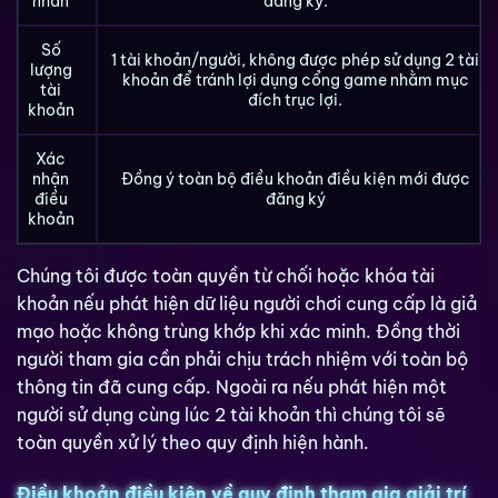
nhân
đăng ký.
Số
1 tài khoản/người, không được phép sử dụng 2 tài
lượng
khoản để tránh lợi dụng cổng game nhằm mục
tài
đích trục lợi.
khoản
Xác
nhận
Đồng ý toàn bộ điều khoản điều kiện mới được
điều
đăng ký
khoản
Chúng tôi được toàn quyền từ chối hoặc khóa tài
khoản nếu phát hiện dữ liệu người chơi cung cấp là giả
mạo hoặc không trùng khớp khi xác minh. Đồng thời
người tham gia cần phải chịu trách nhiệm với toàn bộ
thông tin đã cung cấp. Ngoài ra nếu phát hiện một
người sử dụng cùng lúc 2 tài khoản thì chúng tôi sẽ
toàn quyền xử lý theo quy định hiện hành.
Điều khoản điều kiện về quy định tham gia giải trí