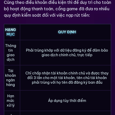
Cũng theo điều khoản điều kiện thì để duy trì cho toàn
bộ hoạt động thanh toán, cổng game đã đưa ra nhiều
quy định kiểm soát đối với việc nạp rút tiền:
HẠNG
QUY ĐỊNH
MỤC
Thông
tin
Phải trùng khớp với dữ liệu đăng ký để đảm bảo
giao
giao dịch chính chủ, trực tiếp
dịch
Tài
Chỉ chấp nhận tài khoản chính chủ và được thay
khoản
đổi 3 lần cho một tài khoản, tên chủ tài khoản
ngân
phải trùng với họ tên đã đăng ký ban đầu
hàng
Hạn
mức
Áp dụng tùy thời điểm
xử lý