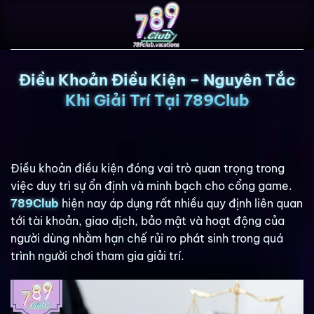
Bỏ
qua
nội
dung
Điều Khoản Điều Kiện – Nguyên Tắc
Khi Giải Trí Tại 789Club
Điều khoản điều kiện đóng vai trò quan trọng trong
việc duy trì sự ổn định và minh bạch cho cổng game.
789Club
hiện nay áp dụng rất nhiều quy định liên quan
tới tài khoản, giao dịch, bảo mật và hoạt động của
người dùng nhằm hạn chế rủi ro phát sinh trong quá
trình người chơi tham gia giải trí.