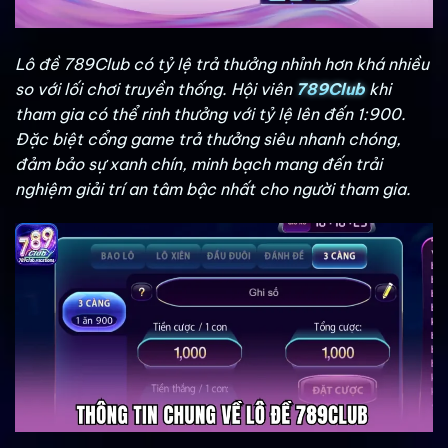
Lô đề 789Club có tỷ lệ trả thưởng nhỉnh hơn khá nhiều
so với lối chơi truyền thống. Hội viên
789Club
khi
tham gia có thể rinh thưởng với tỷ lệ lên đến 1:900.
Đặc biệt cổng game trả thưởng siêu nhanh chóng,
đảm bảo sự xanh chín, minh bạch mang đến trải
nghiệm giải trí an tâm bậc nhất cho người tham gia.