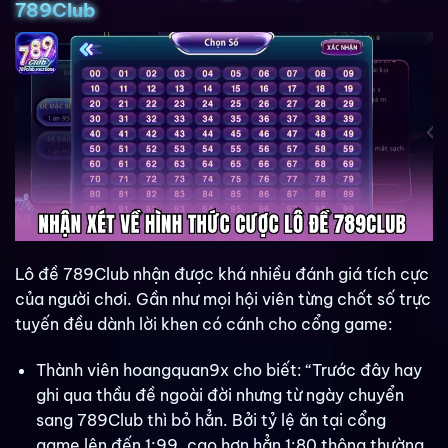
789Club
Lô đề 789Club nhận được khá nhiều đánh giá tích cực
của người chơi. Gần như mọi hội viên từng chốt số trực
tuyến đều dành lời khen có cánh cho cổng game:
Thành viên hoangquan9x cho biết: “Trước đây hay
ghi qua thầu đề ngoài đời nhưng từ ngày chuyển
sang 789Club thì bỏ hẳn. Bởi tỷ lệ ăn tại cổng
game lên đến 1:99, cao hơn hẳn 1:80 thông thường,