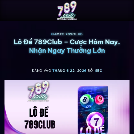
Bỏ
qua
nội
dung
GAMES 789CLUB
Lô Đề 789Club – Cược Hôm Nay,
Nhận Ngay Thưởng Lớn
ĐĂNG VÀO
THÁNG 6 22, 2026
BỞI
SEO