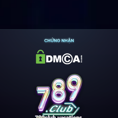
CHỨNG NHẬN