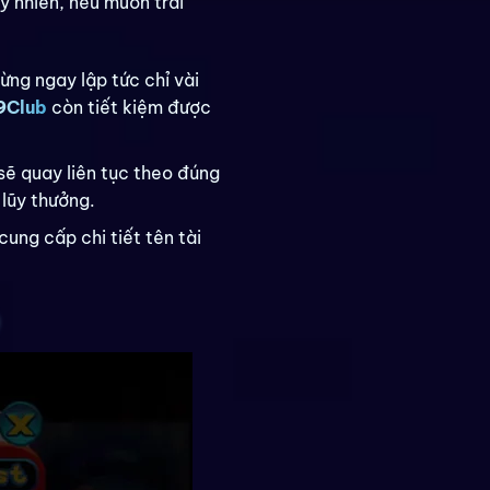
y nhiên, nếu muốn trải
ng ngay lập tức chỉ vài
9Club
còn tiết kiệm được
ẽ quay liên tục theo đúng
lũy thưởng.
ung cấp chi tiết tên tài