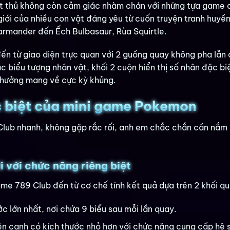
t thủ không còn cảm giác nhàm chán với những tựa game q
ế giới của nhiều con vật đáng yêu từ cuốn truyện tranh huyề
armander đến Ếch Bulbasaur, Rùa Squirtle.
ến từ giao diện trực quan với 2 guồng quay không pha lẫn
 biểu tượng nhân vật, khối 2 cuộn hiển thị số nhân đặc biệ
hưởng mang về cực kỳ khủng.
c biệt của mini game Pokemon
ub nhanh, không gặp rắc rối, anh em chắc chắn cần nắm 
i với chức năng riêng biệt
ame 789 Club đến từ cơ chế tính kết quả dựa trên 2 khối qu
ớc lớn nhất, nơi chứa 9 biểu sau mỗi lần quay.
ên cạnh có kích thước nhỏ hơn với chức năng cung cấp hệ 