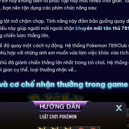
789 này không diễn ra phức tạp hay mất nhiều thời gian. Tu
, bạn nên tận dụng các phím chức năng sau:
ng lật mở chậm chạp. Tính năng này đảm bảo guồng quay dừ
Điều này giúp người mới ngoài nhận
khuyến mãi tân thủ 78
ng chiến lược thắng lớn.
ế độ quay một cách tự động. Hệ thống Pokemon 789Club s
hù hợp với những anh em muốn vừa làm việc khác vừa tích 
hủ đã giành chiến thắng lớn nhất trong trò chơi. Hệ thống c
ời gian cụ thể, loại thưởng nhận về…
và cơ chế nhận thưởng trong game