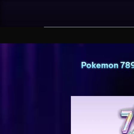
Bỏ
qua
nội
dung
Pokemon 789C