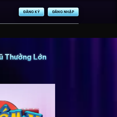
ĐĂNG KÝ
ĐĂNG NHẬP
Hũ Thưởng Lớn