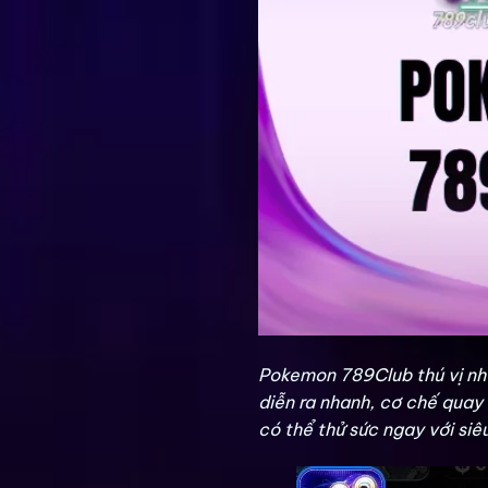
Pokemon 789Club thú vị nhờ
diễn ra nhanh, cơ chế quay 
có thể thử sức ngay với si