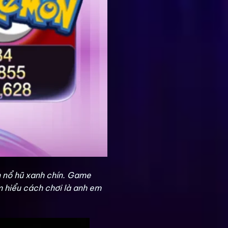
n nổ hũ xanh chín. Game
ìm hiểu cách chơi là anh em