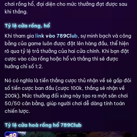
chơi rồng hổ, đại diện cho mức thưởng đạt được sau
khi thắng.
Tỷ lệ cửa rồng, hổ
Khi tham gia
link vào 789Club
, sự minh bạch và công
bằng của game luôn được đặt lên hàng đầu, thể hiện
rõ qua tỷ lệ trả thưởng của hai cửa chính. Khi bạn đặt
cược vào cửa rồng hoặc hổ và thắng thì sẽ được
hưởng chỉ số 1:2.
Nó có nghĩa là tiền thắng cược thủ nhận về sẽ gấp đôi
số tiền cược ban đầu (cược 100k, thắng sẽ nhận về
200k). Mức thưởng đối xứng này tạo ra một sân chơi
50/50 cân bằng, giúp người chơi dễ dàng tính toán
chiến lược.
Tỷ lệ cửa hoà rồng hổ 789Club