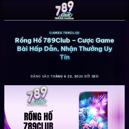
Bỏ
qua
nội
dung
GAMES 789CLUB
Rồng Hổ 789Club – Cược Game
Bài Hấp Dẫn, Nhận Thưởng Uy
Tín
ĐĂNG VÀO
THÁNG 6 22, 2026
BỞI
SEO