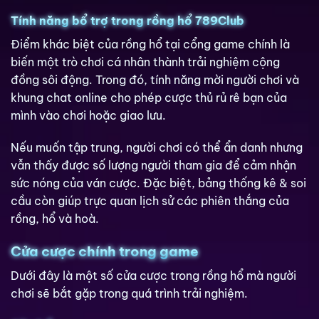
Tính năng bổ trợ trong rồng hổ 789Club
Điểm khác biệt của rồng hổ tại cổng game chính là
biến một trò chơi cá nhân thành trải nghiệm cộng
đồng sôi động. Trong đó, tính năng mời người chơi và
khung chat online cho phép cược thủ rủ rê bạn của
mình vào chơi hoặc giao lưu.
Nếu muốn tập trung, người chơi có thể ẩn danh nhưng
vẫn thấy được số lượng người tham gia để cảm nhận
sức nóng của ván cược. Đặc biệt, bảng thống kê & soi
cầu còn giúp trực quan lịch sử các phiên thắng của
rồng, hổ và hoà.
Cửa cược chính trong game
Dưới đây là một số cửa cược trong rồng hổ mà người
chơi sẽ bắt gặp trong quá trình trải nghiệm.