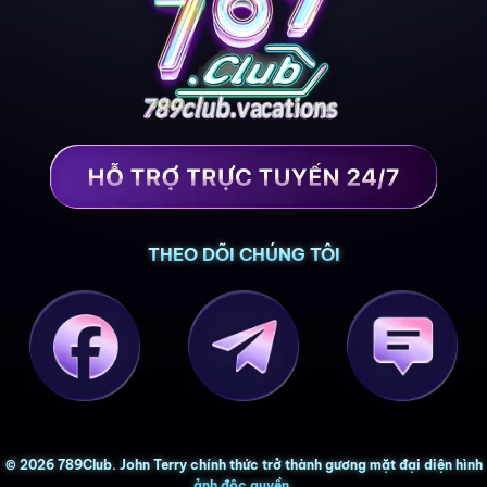
THEO DÕI CHÚNG TÔI
© 2026 789Club. John Terry chính thức trở thành gương mặt đại diện hình
ảnh độc quyền.