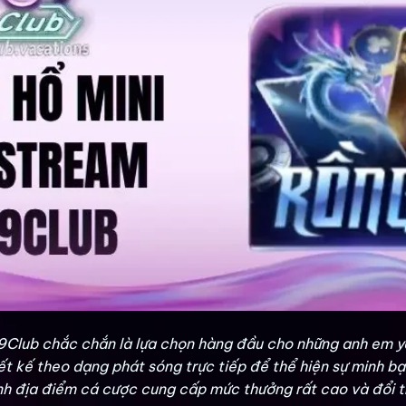
9Club chắc chắn là lựa chọn hàng đầu cho những anh em y
t kế theo dạng phát sóng trực tiếp để thể hiện sự minh bạ
ành địa điểm cá cược cung cấp mức thưởng rất cao và đổi 