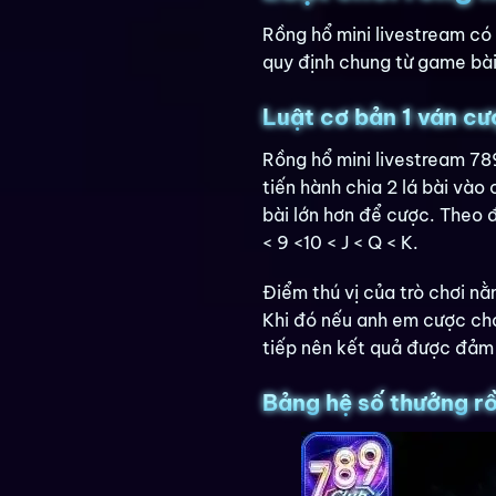
Rồng hổ mini livestream có
quy định chung từ game bài
Luật cơ bản 1 ván cượ
Rồng hổ mini livestream 78
tiến hành chia 2 lá bài và
bài lớn hơn để cược. Theo đó
< 9 <10 < J < Q < K.
Điểm thú vị của trò chơi nằ
Khi đó nếu anh em cược cho 
tiếp nên kết quả được đảm
Bảng hệ số thưởng r