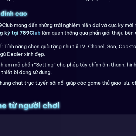
 đỉnh cao
9Club mang đến những trải nghiệm hiện đại và cực kỳ mới
g ký tại 789Club
làm quen thông qua phần giới thiệu bên 
: Tính năng chọn quà tặng như túi LV, Chanel, Son, Cocktail
ngũ Dealer xinh đẹp.
h em mở phần “Setting” cho phép tùy chỉnh âm thanh, hình
 thiết bị đang sử dụng.
hung chat trực tuyến sôi nổi giúp các game thủ giao lưu, c
e từ người chơi