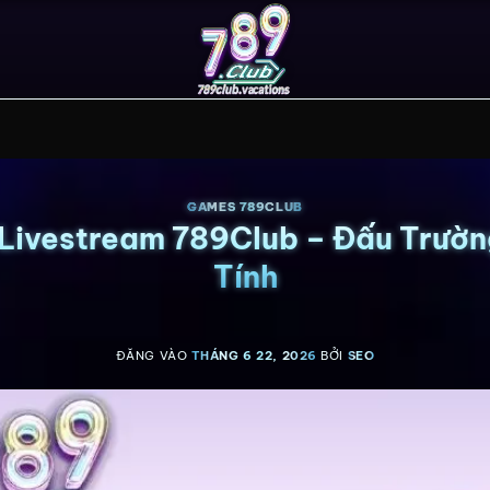
GAMES 789CLUB
 Livestream 789Club – Đấu Trườn
Tính
ĐĂNG VÀO
THÁNG 6 22, 2026
BỞI
SEO