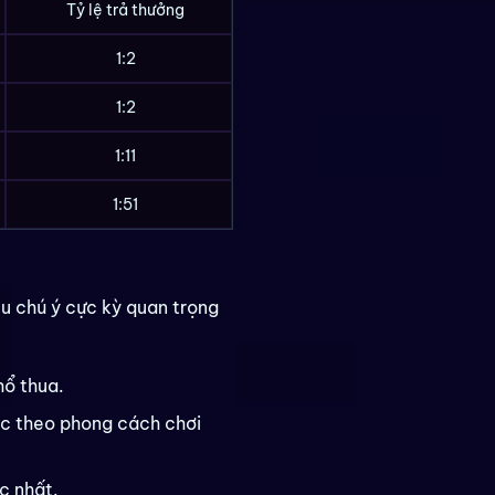
Tỷ lệ trả thưởng
1:2
1:2
1:11
1:51
ều chú ý cực kỳ quan trọng
hổ thua.
ợc theo phong cách chơi
c nhất.