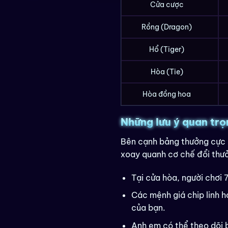
Cửa cược
Rồng (Dragon)
Hổ (Tiger)
Hòa (Tie)
Hòa đồng hoa
Những lưu ý quan tr
Bên cạnh bảng thưởng cực k
xoay quanh cơ chế đổi thư
Tại cửa hòa, người chơi 
Các mệnh giá chip linh 
của bạn.
Anh em có thể theo dõi b