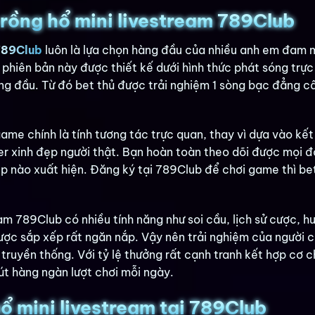
rồng hổ mini livestream 789Club
789Club
luôn là lựa chọn hàng đầu của nhiều anh em đam 
phiên bản này được thiết kế dưới hình thức phát sóng trực
g đầu. Từ đó bet thủ được trải nghiệm 1 sòng bạc đẳng c
me chính là tính tương tác trực quan, thay vì dựa vào kết 
er xinh đẹp người thật. Bạn hoàn toàn theo dõi được mọi
ệp nào xuất hiện. Đăng ký tại 789Club để chơi game thì b
m 789Club có nhiều tính năng như soi cầu, lịch sử cược, h
ợc sắp xếp rất ngăn nắp. Vậy nên trải nghiệm của người c
 truyền thống. Với tỷ lệ thưởng rất cạnh tranh kết hợp cơ
út hàng ngàn lượt chơi mỗi ngày.
ổ mini livestream tại 789Club