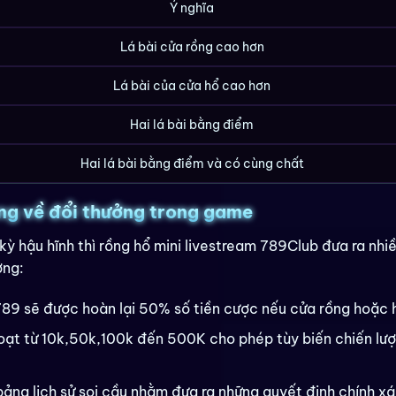
Ý nghĩa
Lá bài cửa rồng cao hơn
Lá bài của cửa hổ cao hơn
Hai lá bài bằng điểm
Hai lá bài bằng điểm và có cùng chất
ọng về đổi thưởng trong game
ỳ hậu hĩnh thì rồng hổ mini livestream 789Club đưa ra nhi
ởng:
789 sẽ được hoàn lại 50% số tiền cược nếu cửa rồng hoặc 
hoạt từ 10k,50k,100k đến 500K cho phép tùy biến chiến lư
ảng lịch sử soi cầu nhằm đưa ra những quyết định chính xá