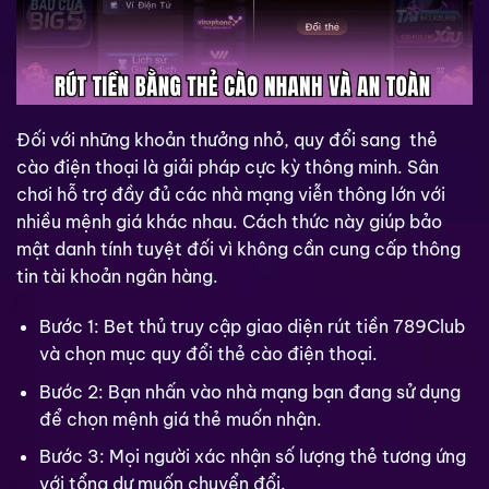
Đối với những khoản thưởng nhỏ, quy đổi sang thẻ
cào điện thoại là giải pháp cực kỳ thông minh. Sân
chơi hỗ trợ đầy đủ các nhà mạng viễn thông lớn với
nhiều mệnh giá khác nhau. Cách thức này giúp bảo
mật danh tính tuyệt đối vì không cần cung cấp thông
tin tài khoản ngân hàng.
Bước 1: Bet thủ truy cập giao diện rút tiền 789Club
và chọn mục quy đổi thẻ cào điện thoại.
Bước 2: Bạn nhấn vào nhà mạng bạn đang sử dụng
để chọn mệnh giá thẻ muốn nhận.
Bước 3: Mọi người xác nhận số lượng thẻ tương ứng
với tổng dư muốn chuyển đổi.