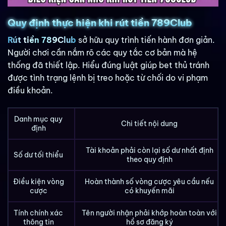
Quy định thực hiện khi rút tiền 789Club
Rút tiền 789Club
sở hữu quy trình tiến hành đơn giản.
Người chơi cần nắm rõ các quy tắc cơ bản mà hệ
thống đã thiết lập. Hiểu đúng luật giúp bet thủ tránh
được tình trạng lệnh bị treo hoặc từ chối do vi phạm
điều khoản.
Danh mục quy
Chi tiết nội dung
định
Tài khoản phải còn lại số dư nhất định
Số dư tối thiểu
theo quy định
Điều kiện vòng
Hoàn thành số vòng cược yêu cầu nếu
cược
có khuyến mãi
Tính chính xác
Tên người nhận phải khớp hoàn toàn với
thông tin
hồ sơ đăng ký