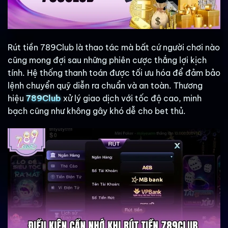
Rút tiền 789Club là thao tác mà bất cứ người chơi nào
cũng mong đợi sau những phiên cược thắng lợi kịch
tính. Hệ thống thanh toán được tối ưu hóa để đảm bảo
lệnh chuyển quỹ diễn ra chuẩn và an toàn. Thương
hiệu
789Club
xử lý giao dịch với tốc độ cao, minh
bạch cũng như không gây khó dễ cho bet thủ.