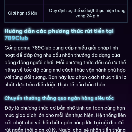
Quy định cụ thể số lượt thực hiện trong
Giới hạn số lần
vòng 24 giờ
Hướng dẫn các phương thức rút tiền tại
789Club
Cổng game 789Club cung cấp nhiều giải pháp linh
hoạt để đáp ứng nhu cầu nhận thưởng đa dạng của
cộng động người chơi. Mỗi phương thức đều có ưu thế
riêng về tốc độ cũng như cách thức vận hành phù hợp
với từng đối tượng. Bạn hãy lựa chọn cách thức tiện lợi
nhất dựa trên điều kiện thực tế của bản thân.
Chuyển thưởng thắng qua ngân hàng siêu tốc
Đây là phương thức cơ bản nhờ tính an toàn cùng hạn
mức giao dịch lớn cho mỗi lần thực hiện. Hệ thống liên
kết chặt chẽ với hầu hết ngân hàng lớn tại nội địa để
rút ngắn thời gian xử lý. Người chơi sẽ nhận tiền thắng