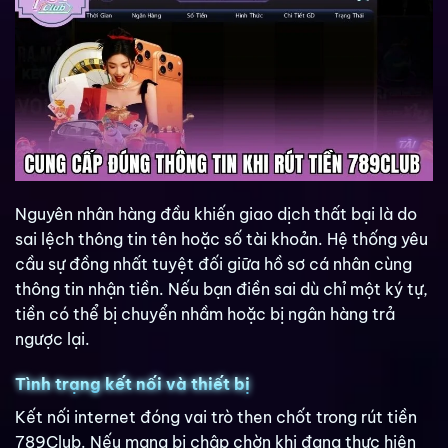
Nguyên nhân hàng đầu khiến giao dịch thất bại là do
sai lệch thông tin tên hoặc số tài khoản. Hệ thống yêu
cầu sự đồng nhất tuyệt đối giữa hồ sơ cá nhân cùng
thông tin nhận tiền. Nếu bạn điền sai dù chỉ một ký tự,
tiền có thể bị chuyển nhầm hoặc bị ngân hàng trả
ngược lại.
Tình trạng kết nối và thiết bị
Kết nối internet đóng vai trò then chốt trong rút tiền
789Club. Nếu mạng bị chập chờn khi đang thực hiện