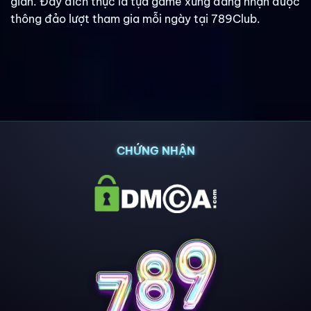
giản. Đây đích thực là tựa game xứng đáng nhận được
thông đảo lượt tham gia mỗi ngày tại 789Club.
CHỨNG NHẬN