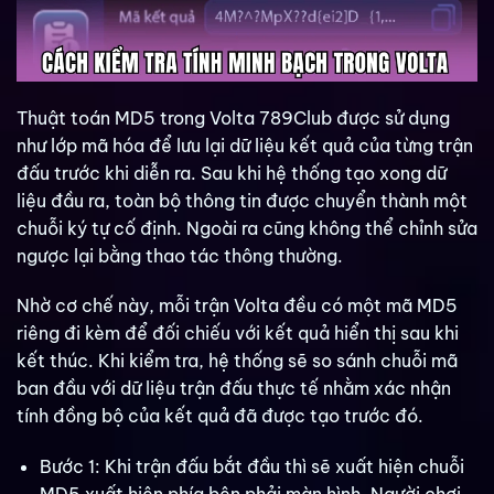
Thuật toán MD5 trong Volta 789Club được sử dụng
như lớp mã hóa để lưu lại dữ liệu kết quả của từng trận
đấu trước khi diễn ra. Sau khi hệ thống tạo xong dữ
liệu đầu ra, toàn bộ thông tin được chuyển thành một
chuỗi ký tự cố định. Ngoài ra cũng không thể chỉnh sửa
ngược lại bằng thao tác thông thường.
Nhờ cơ chế này, mỗi trận Volta đều có một mã MD5
riêng đi kèm để đối chiếu với kết quả hiển thị sau khi
kết thúc. Khi kiểm tra, hệ thống sẽ so sánh chuỗi mã
ban đầu với dữ liệu trận đấu thực tế nhằm xác nhận
tính đồng bộ của kết quả đã được tạo trước đó.
Bước 1: Khi trận đấu bắt đầu thì sẽ xuất hiện chuỗi