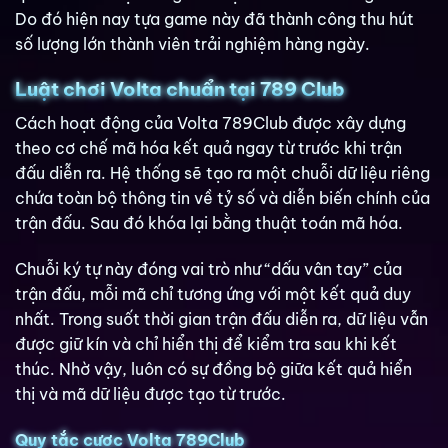
Do đó hiện nay tựa game này đã thành công thu hút
số lượng lớn thành viên trải nghiệm hàng ngày.
Luật chơi Volta chuẩn tại 789 Club
Cách hoạt động của Volta 789Club được xây dựng
theo cơ chế mã hóa kết quả ngay từ trước khi trận
đấu diễn ra. Hệ thống sẽ tạo ra một chuỗi dữ liệu riêng
chứa toàn bộ thông tin về tỷ số và diễn biến chính của
trận đấu. Sau đó khóa lại bằng thuật toán mã hóa.
Chuỗi ký tự này đóng vai trò như “dấu vân tay” của
trận đấu, mỗi mã chỉ tương ứng với một kết quả duy
nhất. Trong suốt thời gian trận đấu diễn ra, dữ liệu vẫn
được giữ kín và chỉ hiển thị để kiểm tra sau khi kết
thúc. Nhờ vậy, luôn có sự đồng bộ giữa kết quả hiển
thị và mã dữ liệu được tạo từ trước.
Quy tắc cược Volta 789Club