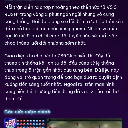
Mỗi trận diễn ra chớp nhoáng theo thể thức “3 VS 3
RUSH” trong vòng 2 phút ngắn ngủi nhưng vô cùng
căng thẳng. Hai đội bóng sẽ đối đầu trực tiếp trên sân
đấu nhỏ hẹp có rào chắn xung quanh. Nhiệm vụ của
bạn là dự đoán chính xác đội tuyển nào sẽ xuất sắc
chọc thủng lưới đối phương sớm nhất.
Giao diện khi chơi Volta 789Club hiển thị đầy đủ
thông tin thống kê lịch sử đối đầu cùng tỷ lệ thắng
thua trong 5 trận gần nhất của từng bên. Dữ liệu này
đóng vai trò quan trọng để các bạn đưa ra quyết định
xuống tiền sáng suốt nhất. Ngoài ra, trên màn hình
cũng hiển thị % lượng tiền đang đổ vào 2 cửa tại thời
điểm đó.
Các cửa cược chính