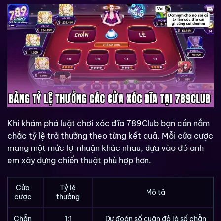
Khi khám phá luật chơi xóc đĩa 789Club bạn cần nắm
chắc tỷ lệ trả thưởng theo từng kết quả. Mỗi cửa cược
mang một mức lợi nhuận khác nhau, dựa vào đó anh
em xây dựng chiến thuật phù hợp hơn.
Cửa
Tỷ lệ
Mô tả
cược
thưởng
Chẵn
1:1
Dự đoán số quân đỏ là số chẵn