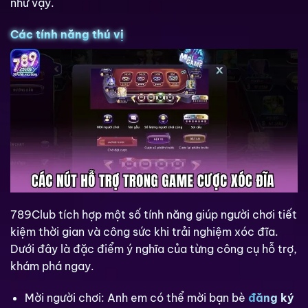
như vậy.
Các tính năng thú vị
789Club tích hợp một số tính năng giúp người chơi tiết
kiệm thời gian và công sức khi trải nghiệm xóc đĩa.
Dưới đây là đặc điểm ý nghĩa của từng công cụ hỗ trợ,
khám phá ngay.
Mời người chơi: Anh em có thể mời bạn bè
đăng ký