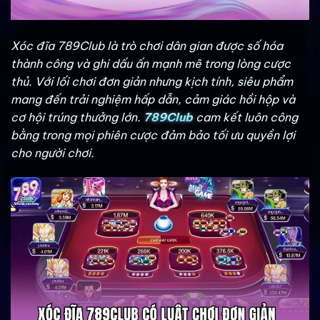
Xóc đĩa 789Club là trò chơi dân gian được số hóa
thành công và ghi dấu ấn mạnh mẽ trong lòng cược
thủ. Với lối chơi đơn giản nhưng kịch tính, siêu phẩm
mang đến trải nghiệm hấp dẫn, cảm giác hồi hộp và
cơ hội trúng thưởng lớn.
789Club
cam kết luôn công
bằng trong mọi phiên cược đảm bảo tối ưu quyền lợi
cho người chơi.