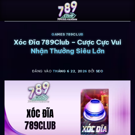
Bỏ
qua
nội
dung
GAMES 789CLUB
Xóc Đĩa 789Club – Cược Cực Vui
Nhận Thưởng Siêu Lớn
ĐĂNG VÀO
THÁNG 6 22, 2026
BỞI
SEO