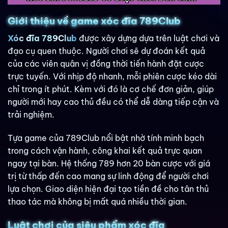
Giới thiệu về game xóc đĩa 789Club
Xóc đĩa 789Club
được xây dựng dựa trên luật chơi và
đạo cụ quen thuộc. Người chơi sẽ dự đoán kết quả
của các viên quân vị đồng thời tiến hành đặt cược
trực tuyến. Với nhịp độ nhanh, mỗi phiên cược kéo dài
chỉ trong ít phút. Kèm với đó là cơ chế đơn giản, giúp
người mới hay cao thủ đều có thể dễ dàng tiếp cận và
trải nghiệm.
Tựa game của 789Club nổi bật nhờ tính minh bạch
trong cách vận hành, công khai kết quả trực quan
ngay tại bàn. Hệ thống 789 hơn 20 bàn cược với giá
trị từ thấp đến cao mang sự linh động để người chơi
lựa chọn. Giao diện hiện đại tạo tiền đề cho tân thủ
thao tác mà không bị mất quá nhiều thời gian.
Luật chơi của siêu phẩm xóc đĩa