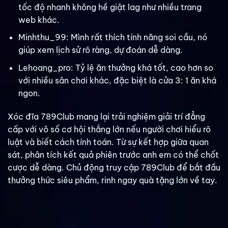
tốc độ nhanh không hề giật lag như nhiều trang
web khác.
Minhthu_99: Mình rất thích tính năng soi cầu, nó
giúp xem lịch sử rõ ràng, dự đoán dễ dàng.
Lehoang_pro: Tỷ lệ ăn thưởng khá tốt, cao hơn so
với nhiều sân chơi khác, đặc biệt là cửa 3: 1 ăn khá
ngon.
Xóc đĩa 789Club mang lại trải nghiệm giải trí đẳng
cấp với vô số cơ hội thắng lớn nếu người chơi hiểu rõ
luật và biết cách tính toán. Từ sự kết hợp giữa quan
sát, phân tích kết quả phiên trước anh em có thể chốt
cược dễ dàng. Chủ động truy cập 789Club để bắt đầu
thưởng thức siêu phẩm, rinh ngay quà tặng lớn về tay.