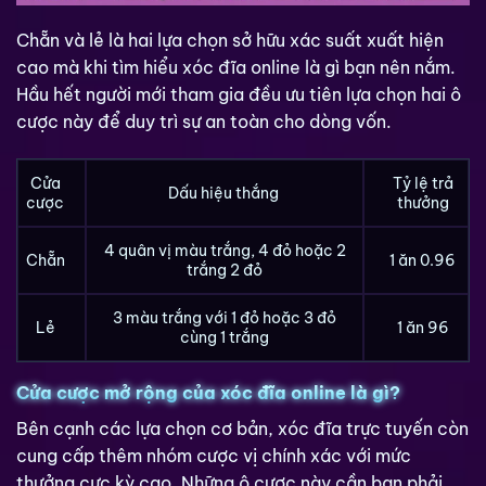
Chẵn và lẻ là hai lựa chọn sở hữu xác suất xuất hiện
cao mà khi tìm hiểu xóc đĩa online là gì bạn nên nắm.
Hầu hết người mới tham gia đều ưu tiên lựa chọn hai ô
cược này để duy trì sự an toàn cho dòng vốn.
Cửa
Tỷ lệ trả
Dấu hiệu thắng
cược
thưởng
4 quân vị màu trắng, 4 đỏ hoặc 2
Chẵn
1 ăn 0.96
trắng 2 đỏ
3 màu trắng với 1 đỏ hoặc 3 đỏ
Lẻ
1 ăn 96
cùng 1 trắng
Cửa cược mở rộng của xóc đĩa online là gì?
Bên cạnh các lựa chọn cơ bản, xóc đĩa trực tuyến còn
cung cấp thêm nhóm cược vị chính xác với mức
thưởng cực kỳ cao. Những ô cược này cần bạn phải