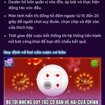
Dealer bỏ bốn quân vị vào đĩa, úp bát và thực hiện
động tác xóc đều.
Màn hình hiển thị đồng hồ đếm ngược từ 15 đến 20
giây để người chơi suy đoán, chọn chip và đặt vào
cửa thích hợp.
Thời gian đặt cược kết thống thì hệ thống tiến hành
mở bát công khai để bạn đối chiếu kết quả.
Quy định về hai cửa cược cơ bản