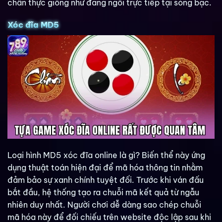
chân thực giống như đang ngồi trực tiếp tại sòng bạc.
Xóc đĩa MD5
Loại hình MD5 xóc đĩa online là gì? Biến thể này ứng
dụng thuật toán hiện đại để mã hóa thông tin nhằm
đảm bảo sự xanh chính tuyệt đối. Trước khi ván đấu
bắt đầu, hệ thống tạo ra chuỗi mã kết quả từ ngẫu
nhiên duy nhất. Người chơi dễ dàng sao chép chuỗi
mã hóa này để đối chiếu trên website độc lập sau khi